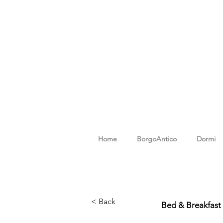
Home
BorgoAntico
Dormi
Carrello
Carrello
< Back
Bed & Breakfast