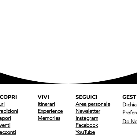
COPRI
VIVI
SEGUICI
GEST
uri
Itinerari
Area personale
Dichia
radizioni
Experience
Newsletter
Prefer
apori
Memories
Instagram
Do Not
venti
Facebook
acconti
YouTube