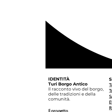
IDENTITÀ
S
Turi Borgo Antico
T
Il racconto vivo del borgo,
T
delle tradizioni e della
S
comunità.
E
R
​Il progetto