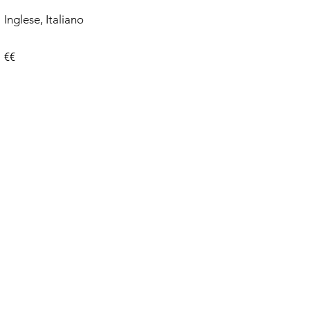
Inglese, Italiano
€€
Co
+39
inf
Lo
Via
7001