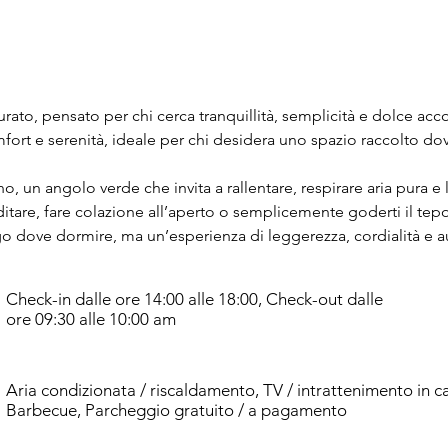
urato, pensato per chi cerca tranquillità, semplicità e dolce acc
mfort e serenità, ideale per chi desidera uno spazio raccolto d
no, un angolo verde che invita a rallentare, respirare aria pura e 
itare, fare colazione all’aperto o semplicemente goderti il tepo
o dove dormire, ma un’esperienza di leggerezza, cordialità e au
Check-in dalle ore 14:00 alle 18:00, Check-out dalle
ore 09:30 alle 10:00 am
Aria condizionata / riscaldamento, TV / intrattenimento in c
Barbecue, Parcheggio gratuito / a pagamento