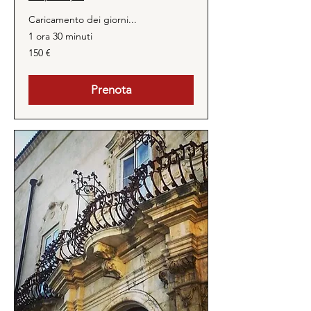
Caricamento dei giorni...
1 ora 30 minuti
150
150 €
euro
Prenota