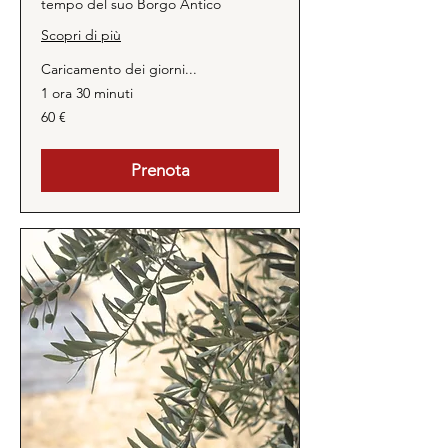
tempo del suo Borgo Antico
Scopri di più
Caricamento dei giorni...
1 ora 30 minuti
60
60 €
euro
Prenota