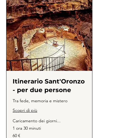
Itinerario Sant'Oronzo
- per due persone
Tra fede, memoria e mistero
Scopri di più
Caricamento dei giorni...
1 ora 30 minuti
60
60 €
euro