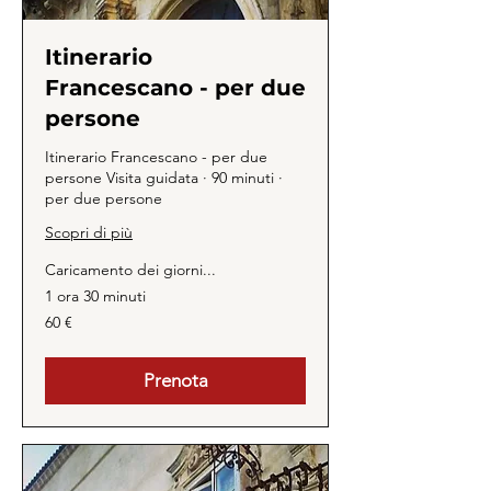
Itinerario
Francescano - per due
persone
Itinerario Francescano - per due
persone Visita guidata · 90 minuti ·
per due persone
Scopri di più
Caricamento dei giorni...
1 ora 30 minuti
60
60 €
euro
Prenota