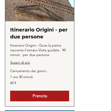
Itinerario Origini - per
due persone
Itinerario Origini – Dove la pietra
racconta il tempo Visita guidata · 90
minuti · per due persone
Scopri di più
Caricamento dei giorni...
1 ora 30 minuti
60
60 €
euro
Prenota