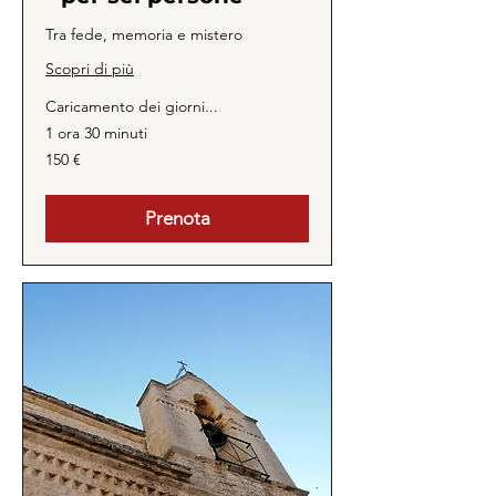
Tra fede, memoria e mistero
Scopri di più
Caricamento dei giorni...
1 ora 30 minuti
150
150 €
euro
Prenota