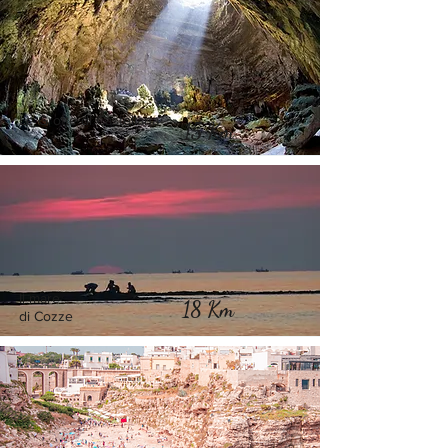
Le Grotte di Castellana
15 Km
Il mare
18 Km
di Cozze