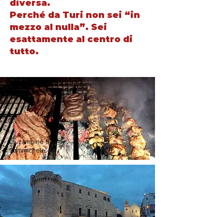
diversa.
Perché da Turi non sei “in
mezzo al nulla”.
Sei
esattamente al centro di
tutto.
Le zampine di
9 Km
Sammichele