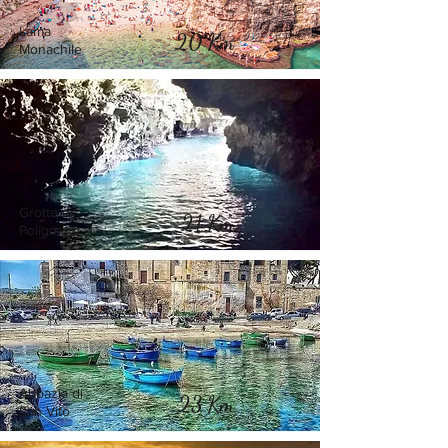
Lama
20 Km
Monachile
Grotte di
21 Km
Polignano
Abbazia di
23 Km
San Vito