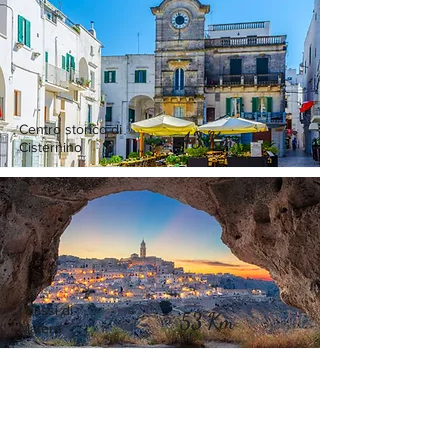
Centro storico di
43 Km
Cisternino
I Sassi di
53 Km
Matera