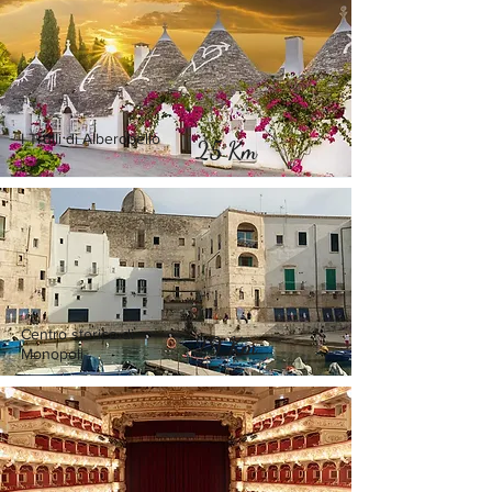
I Trulli di Alberobello
25 Km
Centro storico di
29 Km
Monopoli