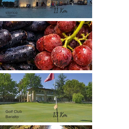
Conversano e il centro
11 Km
storico
Rutigliano e l'uva da
12 Km
tavola
Golf Club
13 Km
Barialto