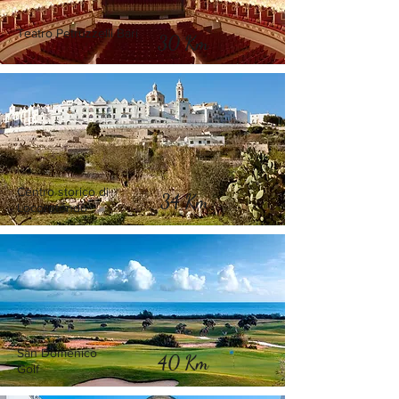
Teatro Petruzzelli Bari
30 Km
Centro storico di
34 Km
Locorotondo
San Domenico
40 Km
Golf