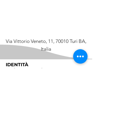
Via Vittorio Veneto, 11, 70010 Turi BA,
Italia
IDENTITÀ
Turi Borgo Antico
Il racconto vivo del borgo, delle
tradizioni e della comunità.
​Il progetto
Partner
Contatti
SCOPRI
Turi