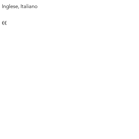
Inglese, Italiano
€€
Co
+39
inf
Lo
Via
7001