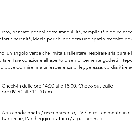
urato, pensato per chi cerca tranquillità, semplicità e dolce acc
mfort e serenità, ideale per chi desidera uno spazio raccolto d
no, un angolo verde che invita a rallentare, respirare aria pura e 
itare, fare colazione all’aperto o semplicemente goderti il tepo
o dove dormire, ma un’esperienza di leggerezza, cordialità e au
Check-in dalle ore 14:00 alle 18:00, Check-out dalle
ore 09:30 alle 10:00 am
Aria condizionata / riscaldamento, TV / intrattenimento in c
Barbecue, Parcheggio gratuito / a pagamento