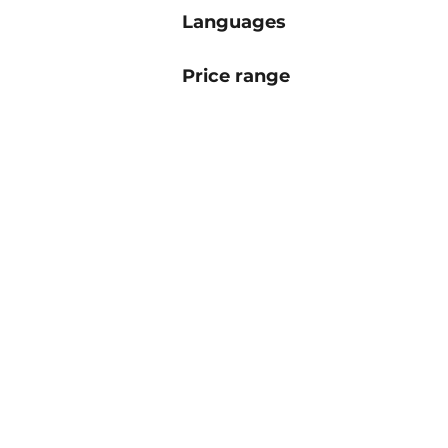
Languages
Price range
You can find
us here