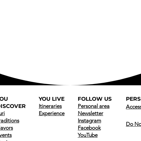
YOU
YOU LIVE
FOLLOW US
PER
ISCOVER
Itineraries
Personal area
Access
uri
Experience
Newsletter
Priva
raditions
Instagram
Do Not
lavors
Facebook
vents
YouTube