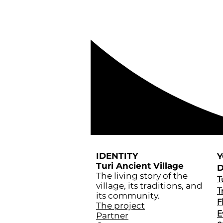
IDENTITY
Turi Ancient Village
D
The living story of the
T
village, its traditions, and
T
its community.
F
The project
E
Partner