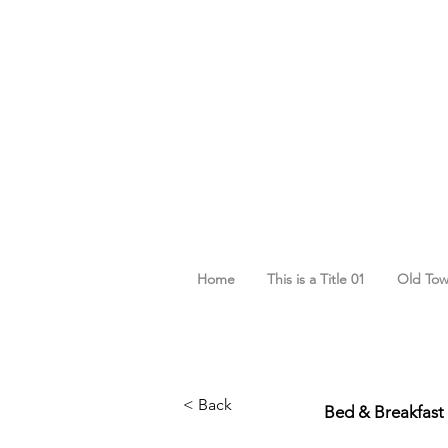
Home
This is a Title 01
Old To
Cart
Cart
< Back
Bed & Breakfast