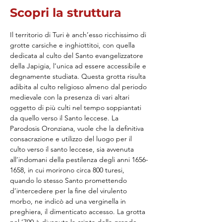
Scopri la struttura
Il territorio di Turi è anch’esso ricchissimo di 
grotte carsiche e inghiottitoi, con quella 
dedicata al culto del Santo evangelizzatore 
della Japigia, l’unica ad essere accessibile e 
degnamente studiata. Questa grotta risulta 
adibita al culto religioso almeno dal periodo 
medievale con la presenza di vari altari 
oggetto di più culti nel tempo soppiantati 
da quello verso il Santo leccese. La 
Parodosis Oronziana, vuole che la definitiva 
consacrazione e utilizzo del luogo per il 
culto verso il santo leccese, sia avvenuta 
all’indomani della pestilenza degli anni 1656-
1658, in cui morirono circa 800 turesi, 
quando lo stesso Santo promettendo 
d’intercedere per la fine del virulento 
morbo, ne indicò ad una verginella in 
preghiera, il dimenticato accesso. La grotta 