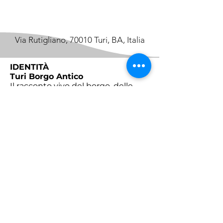
Via Rutigliano, 70010 Turi, BA, Italia
IDENTITÀ
Turi Borgo Antico
Il racconto vivo del borgo, delle
tradizioni e della comunità.
​Il progetto
Partner
Contatti
SCOPRI
Turi
Tradizioni
Sapori
Eventi
Racconti