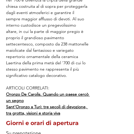
nel ‘700 è divenuta la cripta della grande 
chiesa costruita al di sopra per proteggerla 
dagli eventi atmosferici e garantire il 
sempre maggior afflusso di devoti. Al suo 
interno custodisce un pregevolissimo 
altare, in cui la parte di maggior pregio è 
proprio il grandioso pavimento 
settecentesco, composto da 238 mattonelle 
maiolicate dal fantasioso e variegato 
repertorio ornamentale della ceramica 
Laertina della prima metà del ‘700 di cui lo 
stesso pavimento ne rappresenta il più 
significativo catalogo decorativo.
ARTICOLI CORRELATI:
Oronzo De Carolis. Quando un paese cercò 
un segno
Sant’Oronzo a Turi: tre secoli di devozione, 
tra grotta, visioni e storia viva
Giorni e orari di apertura
Su prenotazione