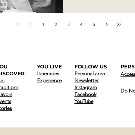
time seems t
1
2
3
4
5
YOU
YOU LIVE
FOLLOW US
PER
ISCOVER
Itineraries
Personal area
Access
uri
Experience
Newsletter
Priva
raditions
Instagram
Do Not
lavors
Facebook
vents
YouTube
tories