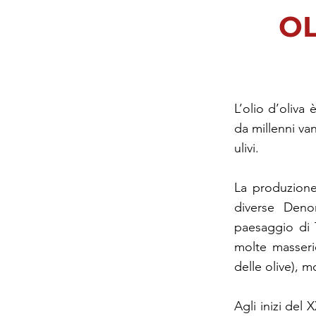
OL
L’olio d’oliva
da millenni va
ulivi.
La produzione 
diverse Denom
paesaggio di T
molte masserie
delle olive), m
Agli inizi del 