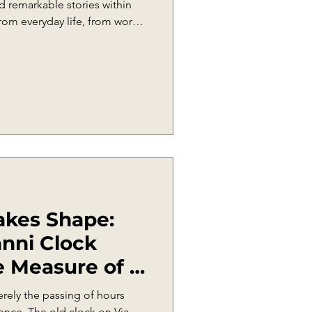
ld remarkable stories within
rom everyday life, from work
ustoms and from that popular
, was passed down not
tories of elders. One of
 papagna.
kes Shape:
nni Clock
e Measure of a
erely the passing of hours
erence. The old clock on Via