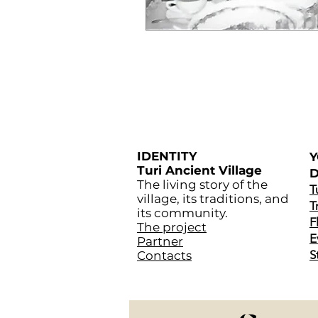
IDENTITY
Turi Ancient Village
D
The living story of the
T
village, its traditions, and
T
its community.
F
The project
E
Partner
S
Contacts