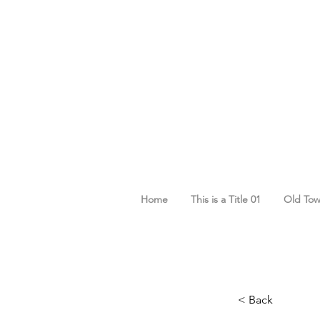
Home
This is a Title 01
Old To
Cart
Cart
< Back