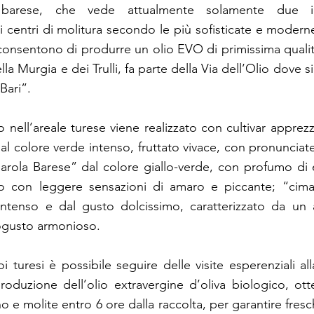
 barese, che vede attualmente solamente due i
i centri di molitura secondo le più sofisticate e moder
consentono di produrre un olio EVO di primissima qualit
lla Murgia e dei Trulli, fa parte della Via dell’Olio dove s
Bari”.
o nell’areale turese viene realizzato con cultivar appre
dal colore verde intenso, fruttato vivace, con pronuncia
iarola Barese” dal colore giallo-verde, con profumo di
to con leggere sensazioni di amaro e piccante; “cim
 intenso e dal gusto dolcissimo, caratterizzato da un 
rogusto armonioso.
oi turesi è possibile seguire delle visite esperenziali a
roduzione dell’olio extravergine d’oliva biologico, ott
o e molite entro 6 ore dalla raccolta, per garantire fresc