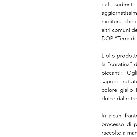
nel sud-est
aggiornatissim
molitura, che 
altri comuni de
DOP “Terra di 
L'olio prodott
la “coratina” 
piccanti; “Ogl
sapore frutta
colore giallo
dolce dal ret
In alcuni frant
processo di p
raccolte a man