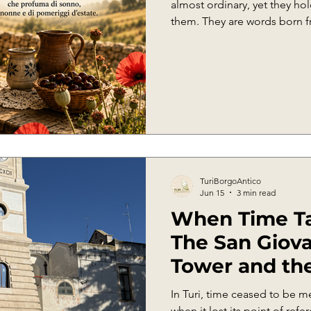
almost ordinary, yet they ho
them. They are words born f
in the fields, from family c
wisdom which, for centuries
through books but through the s
these words is undoubtedly
TuriBorgoAntico
Jun 15
3 min read
When Time Ta
The San Giova
Tower and th
Community
In Turi, time ceased to be m
when it lost its point of ref