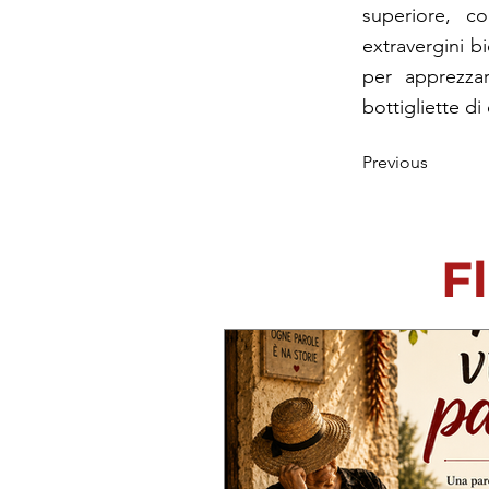
superiore, co
extravergini bi
per apprezza
bottigliette d
Previous
Fl