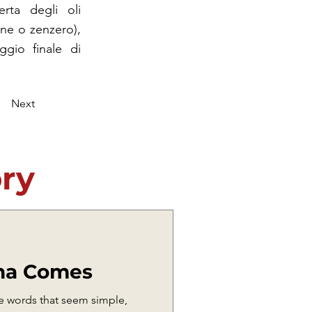
erta degli oli
mone o zenzero),
gio finale di
Next
ory
na Comes
are words that seem simple,