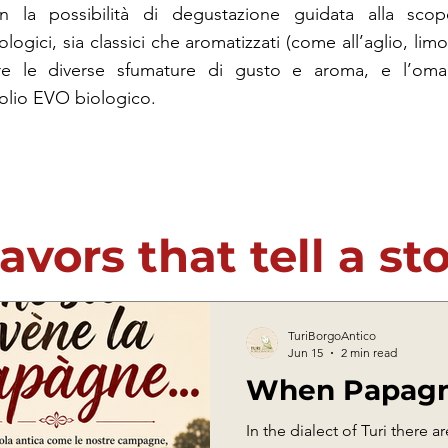
n la possibilità di degustazione guidata alla scop
ologici, sia classici che aromatizzati (come all’aglio, li
re le diverse sfumature di gusto e aroma, e l’omag
i olio EVO biologico.
avors that tell a st
TuriBorgoAntico
Jun 15
2 min read
When Papag
In the dialect of Turi there 