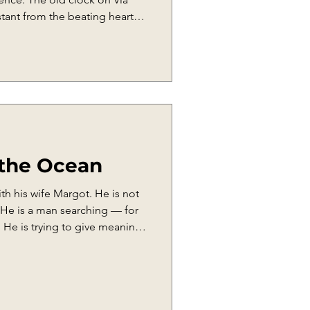
stant from the beating heart of
 of an absence: it no longer
ly life, or represented the
s no longer a technical
tity itself. Where should a
f time? And in what form can
 the Ocean
with his wife Margot. He is not
r. He is a man searching — for
s. He is trying to give meaning
ad been built more on
y. Waiting for him are familiar
Maria and her husband Franco
a piece of that past. When
s’ home, in Via Nardelli 11,