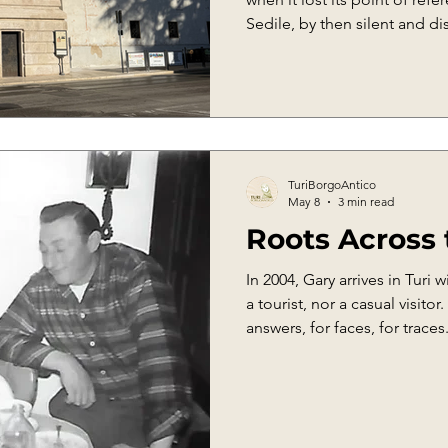
Sedile, by then silent and di
the town, became the symbol
marked the hours, guided dai
community. What emerged wa
issue, but a question of iden
community place its sense o
time tell its story?
TuriBorgoAntico
May 8
3 min read
Roots Across
In 2004, Gary arrives in Turi 
a tourist, nor a casual visito
answers, for faces, for trace
to a story that, for years, h
assumptions than on certaint
hands, those of his cousin 
Cannataro, quiet custodians of 
he steps into his grandparent