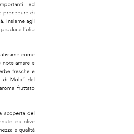
mportanti ed
ne procedure di
à. Insieme agli
i produce l’olio
zzatissime come
te note amare e
 erbe fresche e
a di Mola” dal
aroma fruttato
lla scoperta del
enuto da olive
hezza e qualità