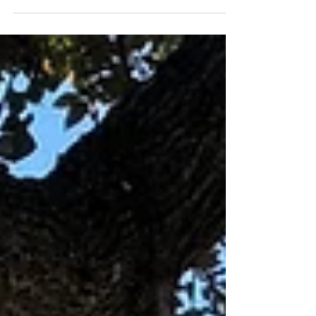
che si infila tra una parola e l’altra, tra uno
sbadiglio trattenuto e una frase lasciata a metà,
mentre la sera si allunga e le luci diventano più
morbide, e gli occhi – piano, senza chiedere
permesso – iniziano a cedere, a velarsi, a chiudersi
quel tanto che basta per farti capire che ormai è
questione di un attimo: sta arrivando, è dietro
l’angolo, è già qui