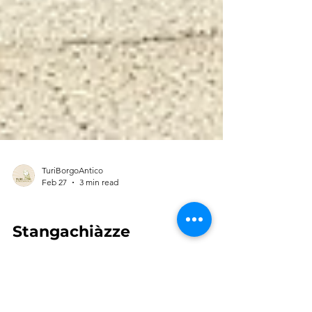
TuriBorgoAntico
Feb 27
3 min read
THE DIALECT
Stangachiàzze