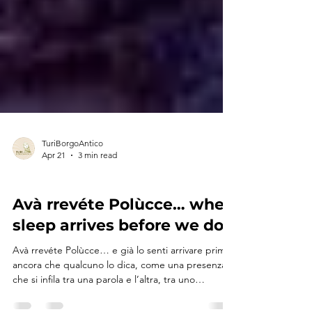
TuriBorgoAntico
Apr 21
3 min read
TURI TELLS ITS STORY
Avà rrevéte Polùcce… when
sleep arrives before we do
Avà rrevéte Polùcce… e già lo senti arrivare prima
ancora che qualcuno lo dica, come una presenza