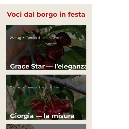
Voci dal borgo in festa
28 mag
Tempo di lettura: 2 min
Grace Star — l’eleganza
che si afferma
20 mag
Tempo di lettura: 1 min
Giorgia — la misura
silenziosa dell’equilibrio