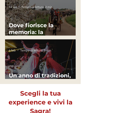
14 apr
Tempo di lettura: 2 min
Dove fiorisce la
memoria: la
Passeggiata tra i ciliegi
in fiore di Turi
6 feb
Tempo di lettura: 3 min
Un anno di tradizioni,
incontri e festa
Scegli la tua
experience e vivi la
Sagra!