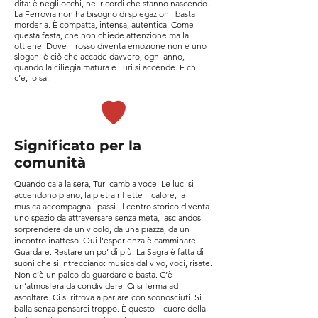
dita: è negli occhi, nei ricordi che stanno nascendo.
La Ferrovia non ha bisogno di spiegazioni: basta
morderla. È compatta, intensa, autentica. Come
questa festa, che non chiede attenzione ma la
ottiene. Dove il rosso diventa emozione non è uno
slogan: è ciò che accade davvero, ogni anno,
quando la ciliegia matura e Turi si accende. E chi
c’è, lo sa.
Significato per la
comunità
Quando cala la sera, Turi cambia voce. Le luci si
accendono piano, la pietra riflette il calore, la
musica accompagna i passi. Il centro storico diventa
uno spazio da attraversare senza meta, lasciandosi
sorprendere da un vicolo, da una piazza, da un
incontro inatteso. Qui l’esperienza è camminare.
Guardare. Restare un po’ di più. La Sagra è fatta di
suoni che si intrecciano: musica dal vivo, voci, risate.
Non c’è un palco da guardare e basta. C’è
un’atmosfera da condividere. Ci si ferma ad
ascoltare. Ci si ritrova a parlare con sconosciuti. Si
balla senza pensarci troppo. È questo il cuore della