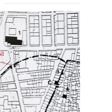
Il Monastero che divenne
Carcere
Fondato nel 1623, il Monastero delle Clarisse
rappresentava per la comunità turese un centro
spirituale e sociale di grande rilievo. Ma tutto
cambia con l’arrivo dell’Ottocento e, soprattutto,
con le trasformazioni legate all’Unità d’Italia. Nel
1838 prende forma una decisione destinata a
segnare il destino del complesso: la costruzione di
un nuovo monastero. Un progetto ambizioso, che
già l’anno successivo – il 3 maggio 1839 – vede la
posa della prima pietra.