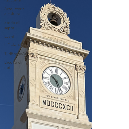
Racconta
Arte, storia
e cultura
Storie di
sapori
Eventi
Il Dialetto
TuriBorgoAntico
Dicono di
noi