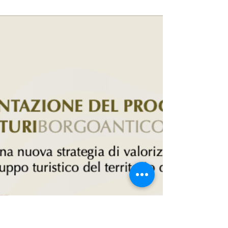
12 dic 2025
Tempo di lettura: 2 min
ARTE, STORIA E CULTURA
L’evoluzione urbanistica di
Turi: tra castello, mura e
borghi
Evoluzione urbanistica di Turi