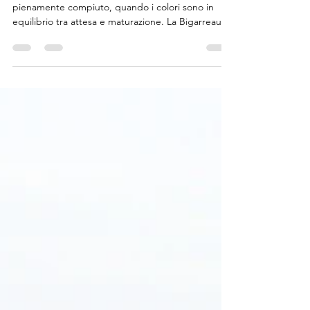
primo respiro della
stagione
Arriva quando il ritmo dei campi non è ancora
pienamente compiuto, quando i colori sono in
equilibrio tra attesa e maturazione. La Bigarreau
Moreau è la prima voce a rompere il silenzio della
stagione cerasicola di Turi, un segnale discreto ma
deciso che qualcosa sta cambiando. Il suo rosso
non è ancora profondo come quello delle varietà
più tardive, ma ha una luce propria, viva, quasi
impaziente. È una ciliegia che si lascia guardare
prima ancora di essere raccolta: frutti