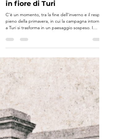
TuriBorgoAntico
14 apr
Tempo di lettura: 2 min
TURI RACCONTA
Dove fiorisce la memoria:
la Passeggiata tra i ciliegi
in fiore di Turi
C’è un momento, tra la fine dell’inverno e il respiro
pieno della primavera, in cui la campagna intorno
a Turi si trasforma in un paesaggio sospeso. I
ciliegi si accendono di bianco, l’aria si fa più
leggera e il tempo sembra rallentare, come se
attendesse qualcosa. È proprio in questo spazio,
fragile e luminoso, che ogni anno prende vita la
“Passeggiata tra i ciliegi in fiore”, un rito collettivo
che va oltre l’evento e diventa memoria condivisa.