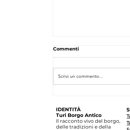
Commenti
Scrivi un commento...
Chiesa di Santa Chiara a
Turi: il segreto delle
Clarisse e l’opera dei
IDENTITÀ
S
Sanmartino
Turi Borgo Antico
T
Il racconto vivo del borgo,
T
delle tradizioni e della
S