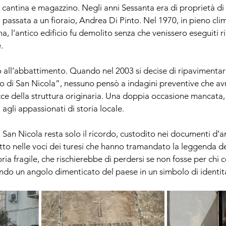
 cantina e magazzino. Negli anni Sessanta era di proprietà di 
 passata a un fioraio, Andrea Di Pinto. Nel 1970, in pieno clim
 l’antico edificio fu demolito senza che venissero eseguiti rili
.
ò all’abbattimento. Quando nel 2003 si decise di ripavimentare
o di San Nicola”, nessuno pensò a indagini preventive che a
racce della struttura originaria. Una doppia occasione mancata
 agli appassionati di storia locale.
 San Nicola resta solo il ricordo, custodito nei documenti d’ar
tutto nelle voci dei turesi che hanno tramandato la leggenda d
a fragile, che rischierebbe di perdersi se non fosse per chi c
ndo un angolo dimenticato del paese in un simbolo di identit