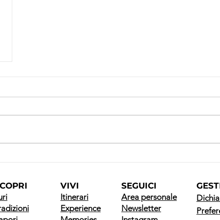
COPRI
VIVI
SEGUICI
GEST
uri
Itinerari
Area personale
Dichia
radizioni
Experience
Newsletter
Prefer
apori
Memories
Instagram