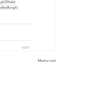
ghiDItalia
ioNeiBorghi
Mostra tutti