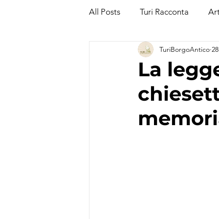
All Posts
Turi Racconta
Art
TuriBorgoAntico
28
TuriBorgoAntico
Dicono d
La legg
chiesett
memoria