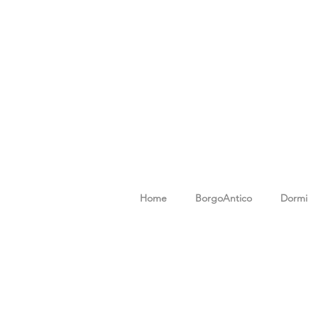
Home
BorgoAntico
Dormi
Carrello
Carrello