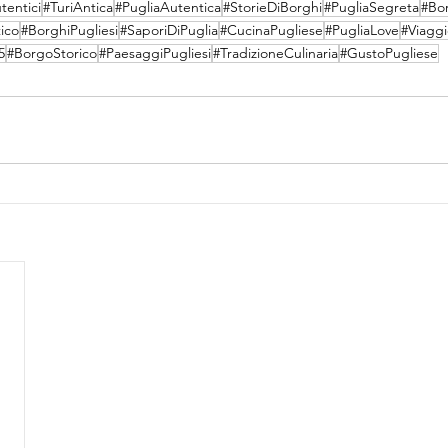
tentici
#TuriAntica
#PugliaAutentica
#StorieDiBorghi
#PugliaSegreta
#Bor
ico
#BorghiPugliesi
#SaporiDiPuglia
#CucinaPugliese
#PugliaLove
#Viagg
5
#BorgoStorico
#PaesaggiPugliesi
#TradizioneCulinaria
#GustoPugliese