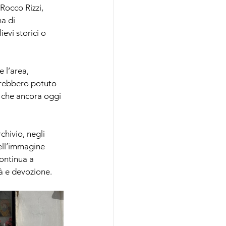
Rocco Rizzi, 
a di 
evi storici o 
 l’area, 
vrebbero potuto 
, che ancora oggi 
chivio, negli 
ell’immagine 
ontinua a 
à e devozione.