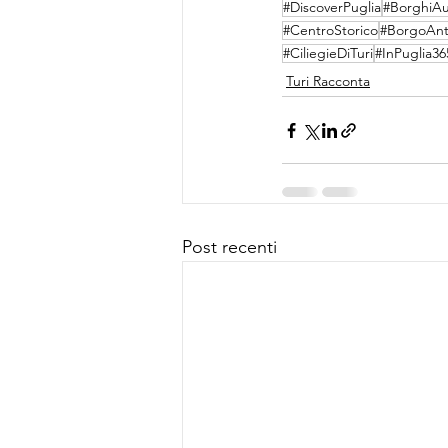
#DiscoverPuglia
#BorghiAu
#CentroStorico
#BorgoAnt
#CiliegieDiTuri
#InPuglia36
Turi Racconta
Post recenti