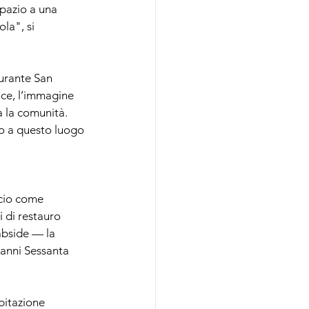
spazio a una 
la", si 
gurante San 
lce, l’immagine 
a la comunità. 
no a questo luogo 
cio come 
 di restauro 
’abside — la 
 anni Sessanta 
bitazione 