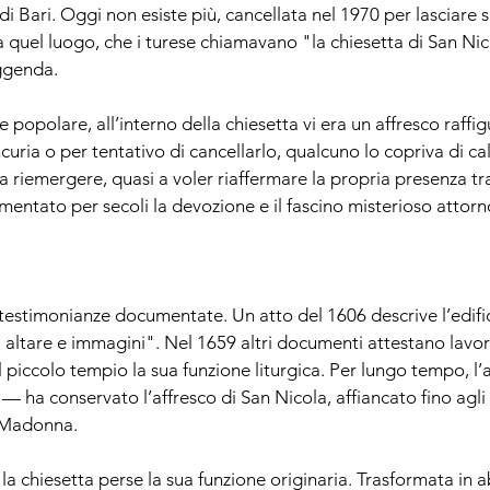
i Bari. Oggi non esiste più, cancellata nel 1970 per lasciare 
 quel luogo, che i turese chiamavano "la chiesetta di San Nico
eggenda.
popolare, all’interno della chiesetta vi era un affresco raffi
uria o per tentativo di cancellarlo, qualcuno lo copriva di ca
a riemergere, quasi a voler riaffermare la propria presenza tr
mentato per secoli la devozione e il fascino misterioso attor
estimonianze documentate. Un atto del 1606 descrive l’edifi
 altare e immagini". Nel 1659 altri documenti attestano lavori
 al piccolo tempio la sua funzione liturgica. Per lungo tempo, l
— ha conservato l’affresco di San Nicola, affiancato fino agli
 Madonna.
 la chiesetta perse la sua funzione originaria. Trasformata in a