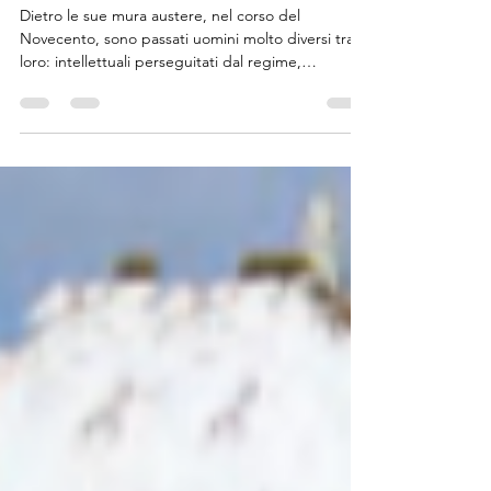
ARTE, STORIA E CULTURA
Le celle della storia
Dietro le sue mura austere, nel corso del
Novecento, sono passati uomini molto diversi tra
loro: intellettuali perseguitati dal regime,
aristocratici protagonisti di scandali, criminali finiti
sulle prime pagine dei giornali e figure che, negli
anni successivi, sarebbero diventate protagoniste
della storia italiana. Il carcere di Turi è stato infatti,
per lungo tempo, un luogo di detenzione
particolarmente duro, destinato anche ai detenuti
politici durante il regime fascista