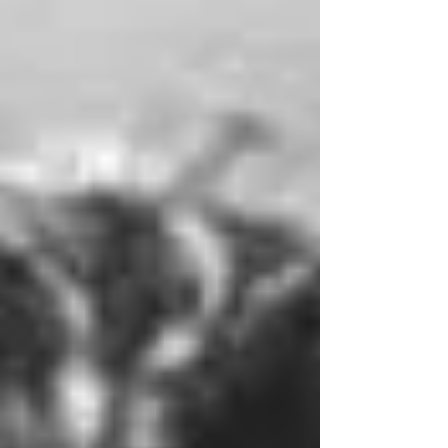
quel passato. Quando varca la soglia della casa dei
nonni, in via Nardelli 11, il temp