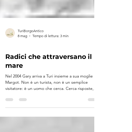
TuriBorgoAntico
8 mag
Tempo di lettura: 3 min
TURI RACCONTA
Radici che attraversano il
mare
Nel 2004 Gary arriva a Turi insieme a sua moglie
Margot. Non è un turista, non è un semplice
visitatore: è un uomo che cerca. Cerca risposte,
volti, tracce. Cerca di dare un senso a una storia
che per anni è stata fatta più di supposizioni che
di certezze. Ad accoglierlo ci sono mani familiari,
quelle della cugina Maria e di suo marito Franco
Cannataro, custodi inconsapevoli di un pezzo di