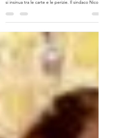
paese
Alla fine dell’Ottocento, questa domanda
attraversa il Consiglio comunale, entra nei dibattiti,
si insinua tra le carte e le perizie. Il sindaco Nicola
Orlandi lo dice chiaramente: un paese civile ha
bisogno di un’opera utile, ma anche decorosa,
capace di appartenere a tutti. L’idea iniziale
guarda al Palazzo Municipale, immaginando un
orologio che si integri alla sua architettura, quasi a
voler fissare il tempo dentro il luogo delle
decisioni.