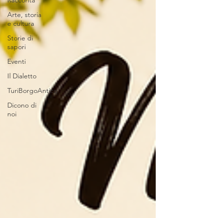
Racconta
Arte, storia
e cultura
Storie di
sapori
Eventi
Il Dialetto
TuriBorgoAntico
Dicono di
noi