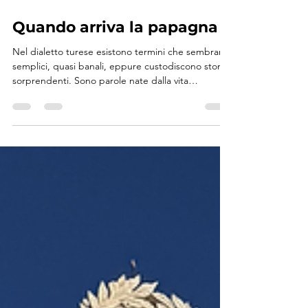
18 giu
Tempo di lettura: 2 min
TURI RACCONTA
Quando arriva la papagna
Nel dialetto turese esistono termini che sembrano
semplici, quasi banali, eppure custodiscono storie
sorprendenti. Sono parole nate dalla vita
quotidiana, dal lavoro nei campi, dalle abitudini
delle famiglie e da quel sapere popolare che per
secoli è stato tramandato senza libri, ma attraverso
i racconti degli anziani.