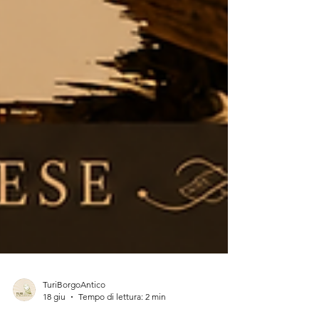
TuriBorgoAntico